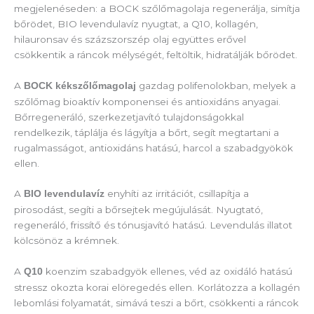
megjelenéseden: a BOCK szőlőmagolaja regenerálja, simítja
bőrödet, BIO levendulavíz nyugtat, a Q10, kollagén,
hilauronsav és százszorszép olaj együttes erővel
csökkentik a ráncok mélységét, feltöltik, hidratálják bőrödet.
A
gazdag polifenolokban, melyek a
BOCK kékszőlőmagolaj
szőlőmag bioaktív komponensei és antioxidáns anyagai.
Bőrregeneráló, szerkezetjavító tulajdonságokkal
rendelkezik, táplálja és lágyítja a bőrt, segít megtartani a
rugalmasságot, antioxidáns hatású, harcol a szabadgyökök
ellen.
A
enyhíti az irritációt, csillapítja a
BIO levendulavíz
pirosodást, segíti a bőrsejtek megújulását. Nyugtató,
regeneráló, frissítő és tónusjavító hatású. Levendulás illatot
kölcsönöz a krémnek.
A
koenzim szabadgyök ellenes, véd az oxidáló hatású
Q10
stressz okozta korai elöregedés ellen. Korlátozza a kollagén
lebomlási folyamatát, simává teszi a bőrt, csökkenti a ráncok