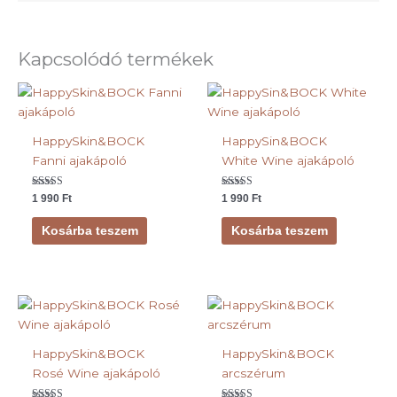
Kapcsolódó termékek
HappySkin&BOCK
HappySin&BOCK
Fanni ajakápoló
White Wine ajakápoló
Értékelés:
Értékelés:
1 990
Ft
1 990
Ft
5.00
5.00
/ 5
/ 5
Kosárba teszem
Kosárba teszem
HappySkin&BOCK
HappySkin&BOCK
Rosé Wine ajakápoló
arcszérum