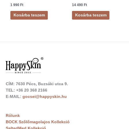
Értékelés:
Értékelés:
1 990
Ft
14 490
Ft
5.00
5.00
/ 5
/ 5
Kosárba teszem
Kosárba teszem
CÍM: 7630 Pécs, Buzsáki utca 9.
TEL: +36 20 368 2166
E-MAIL:
gocsei@happyskin.hu
Rólunk
BOCK Szőlőmagolajos Kollekció
SaltedMed Kollekció