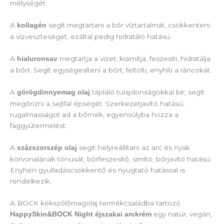
mélységét.
A
segít megtartani a bőr víztartalmát, csökkenteni
kollagén
a vízveszteséget, ezáltal pedig hidratáló hatású.
A
megtartja a vizet, kisimítja, feszesíti, hidratálja
hialuronsav
a bőrt. Segít egységesíteni a bőrt, feltölti, enyhíti a ráncokat.
A
tápláló tulajdonságokkal bír, segít
görögdinnyemag olaj
megőrizni a sejtfal épségét. Szerkezetjavító hatású,
rugalmasságot ad a bőrnek, egyensúlyba hozza a
faggyútermelést.
A
segít helyreállítani az arc és nyak
százszorszép olaj
körvonalának tónusát, bőrfeszesítő, simító, bőrjavító hatású.
Enyhén gyulladáscsökkentő és nyugtató hatással is
rendelkezik.
A BOCK kékszőlőmagolaj termékcsaládba tartozó
egy natúr, vegán,
HappySkin&BOCK Night
éjszakai arckrém