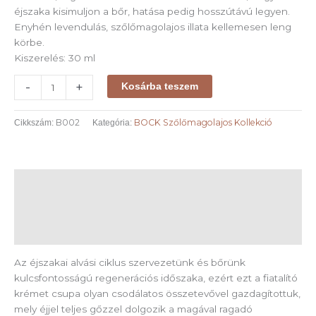
éjszaka kisimuljon a bőr, hatása pedig hosszútávú legyen.
Enyhén levendulás, szőlőmagolajos illata kellemesen leng
körbe.
Kiszerelés: 30 ml
-
+
Kosárba teszem
B002
BOCK Szőlőmagolajos Kollekció
Cikkszám:
Kategória:
Leírás
További információk
Vélemények (2)
Az éjszakai alvási ciklus szervezetünk és bőrünk
kulcsfontosságú regenerációs időszaka, ezért ezt a fiatalító
krémet csupa olyan csodálatos összetevővel gazdagítottuk,
mely éjjel teljes gőzzel dolgozik a magával ragadó