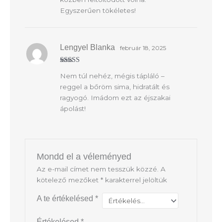
Egyszerűen tökéletes!
Lengyel Blanka
február 18, 2025
Értékelés:
5
Nem túl nehéz, mégis tápláló –
/ 5
reggel a bőröm sima, hidratált és
ragyogó. Imádom ezt az éjszakai
ápolást!
Mondd el a véleményed
Az e-mail címet nem tesszük közzé.
A
kötelező mezőket
*
karakterrel jelöltük
A te értékelésed
*
Értékelésed
*