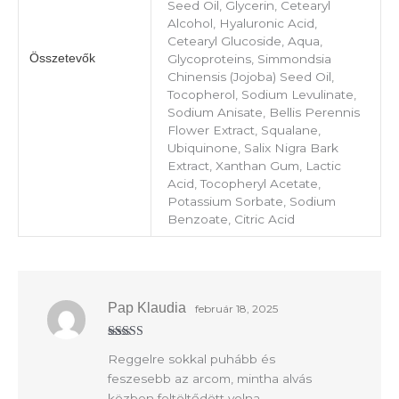
Seed Oil, Glycerin, Cetearyl
Alcohol, Hyaluronic Acid,
Cetearyl Glucoside, Aqua,
Összetevők
Glycoproteins, Simmondsia
Chinensis (Jojoba) Seed Oil,
Tocopherol, Sodium Levulinate,
Sodium Anisate, Bellis Perennis
Flower Extract, Squalane,
Ubiquinone, Salix Nigra Bark
Extract, Xanthan Gum, Lactic
Acid, Tocopheryl Acetate,
Potassium Sorbate, Sodium
Benzoate, Citric Acid
Pap Klaudia
február 18, 2025
Értékelés:
5
Reggelre sokkal puhább és
/ 5
feszesebb az arcom, mintha alvás
közben feltöltődött volna.