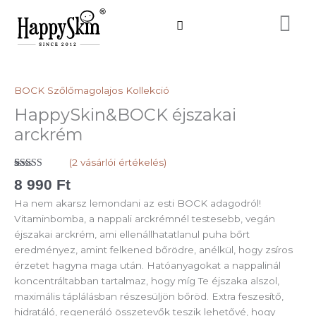
Skip
to
content
HappySkin&BOCK
éjszakai
arckrém
BOCK Szőlőmagolajos Kollekció
mennyiség
HappySkin&BOCK éjszakai
arckrém
(
2
vásárlói értékelés)
Értékelés
2
8 990
Ft
5.00
az 5-
ből,
Ha nem akarsz lemondani az esti BOCK adagodról!
értékelés
alapján
Vitaminbomba, a nappali arckrémnél testesebb, vegán
éjszakai arckrém, ami ellenállhatatlanul puha bőrt
eredményez, amint felkened bőrödre, anélkül, hogy zsíros
érzetet hagyna maga után. Hatóanyagokat a nappalinál
koncentráltabban tartalmaz, hogy míg Te éjszaka alszol,
maximális táplálásban részesüljön bőröd. Extra feszesítő,
hidratáló, regeneráló összetevők teszik lehetővé, hogy