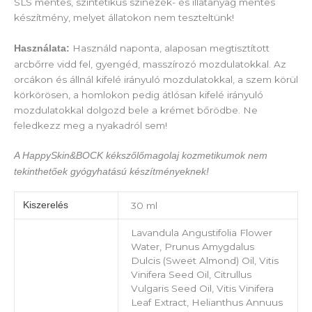
SLS mentes, szintetikus színezék- és illatanyag mentes
készítmény, melyet állatokon nem teszteltünk!
Használd naponta, alaposan megtisztított
Használata:
arcbőrre vidd fel, gyengéd, masszírozó mozdulatokkal. Az
orcákon és állnál kifelé irányuló mozdulatokkal, a szem körül
körkörösen, a homlokon pedig átlósan kifelé irányuló
mozdulatokkal dolgozd bele a krémet bőrödbe. Ne
feledkezz meg a nyakadról sem!
A HappySkin&BOCK kékszőlőmagolaj kozmetikumok nem
tekinthetőek gyógyhatású készítményeknek!
Kiszerelés
30 ml
Lavandula Angustifolia Flower
Water, Prunus Amygdalus
Dulcis (Sweet Almond) Oil, Vitis
Vinifera Seed Oil, Citrullus
Vulgaris Seed Oil, Vitis Vinifera
Leaf Extract, Helianthus Annuus