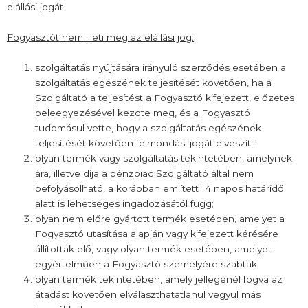
elállási jogát.
Fogyasztót nem illeti meg az elállási jog:
szolgáltatás nyújtására irányuló szerződés esetében a
szolgáltatás egészének teljesítését követően, ha a
Szolgáltató a teljesítést a Fogyasztó kifejezett, előzetes
beleegyezésével kezdte meg, és a Fogyasztó
tudomásul vette, hogy a szolgáltatás egészének
teljesítését követően felmondási jogát elveszíti;
olyan termék vagy szolgáltatás tekintetében, amelynek
ára, illetve díja a pénzpiac Szolgáltató által nem
befolyásolható, a korábban említett 14 napos határidő
alatt is lehetséges ingadozásától függ;
olyan nem előre gyártott termék esetében, amelyet a
Fogyasztó utasítása alapján vagy kifejezett kérésére
állítottak elő, vagy olyan termék esetében, amelyet
egyértelműen a Fogyasztó személyére szabtak;
olyan termék tekintetében, amely jellegénél fogva az
átadást követően elválaszthatatlanul vegyül más