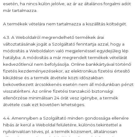
esetén, ha nincs külön jelölve, az ár az általános forgalmi adót
már tartalmazza.
A termékek vételára nem tartalmazza a kiszállítás költségét.
4.3. A Weboldalról megrendelhető termékek árai
változtatásának jogát a Szolgáltató fenntartja azzal, hogy a
módosítás a Weboldalon való megjelenéssel egyidejűleg lép
hatályba. A módosítás a már megrendelt termékek vételárát
kedvezőtlenül nem befolyásolja. Online bankkártyával történő
fizetés kezdeményezésekor, az elektronikus fizetési értesítő
kiküldése és a termék átvétele közti időszakban
bekövetkezett árcsökkenés esetén nem áll módunkban pénzt
visszatéríteni. Az online fizetési tranzakció biztonsági
ellenőrzése minimálisan 24 órát vesz igénybe, a termék
átvétele csak ezt követően lehetséges.
4.4. Amennyiben a Szolgáltató minden gondossága ellenére
hibás ár kerül a Weboldal felületére, különös tekintettel a
nyilvánvalóan téves, pl. a termék közismert, általánosan