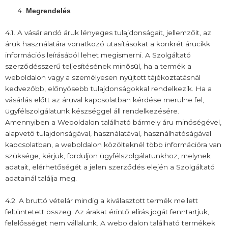
Megrendelés
4.1. A vásárlandó áruk lényeges tulajdonságait, jellemzőit, az
áruk használatára vonatkozó utasításokat a konkrét árucikk
információs leírásából lehet megismerni. A Szolgáltató
szerződésszerű teljesítésének minősül, ha a termék a
weboldalon vagy a személyesen nyújtott tájékoztatásnál
kedvezőbb, előnyösebb tulajdonságokkal rendelkezik. Ha a
vásárlás előtt az áruval kapcsolatban kérdése merülne fel,
ügyfélszolgálatunk készséggel áll rendelkezésére.
Amennyiben a Weboldalon található bármely áru minőségével,
alapvető tulajdonságával, használatával, használhatóságával
kapcsolatban, a weboldalon közölteknél több információra van
szüksége, kérjük, forduljon ügyfélszolgálatunkhoz, melynek
adatait, elérhetőségét a jelen szerződés elején a Szolgáltató
adatainál találja meg.
4.2. A bruttó vételár mindig a kiválasztott termék mellett
feltüntetett összeg. Az árakat érintő elírás jogát fenntartjuk,
felelősséget nem vállalunk. A weboldalon található termékek