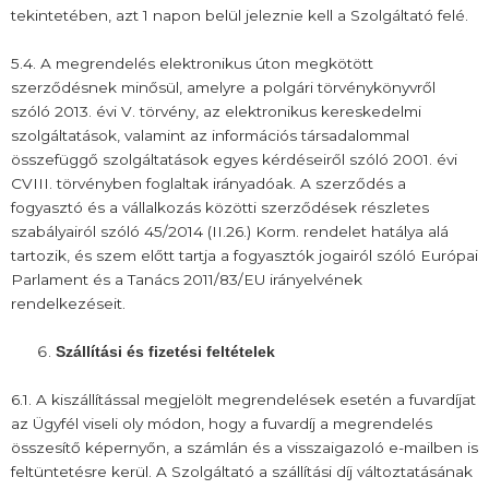
tekintetében, azt 1 napon belül jeleznie kell a Szolgáltató felé.
5.4. A megrendelés elektronikus úton megkötött
szerződésnek minősül, amelyre a polgári törvénykönyvről
szóló 2013. évi V. törvény, az elektronikus kereskedelmi
szolgáltatások, valamint az információs társadalommal
összefüggő szolgáltatások egyes kérdéseiről szóló 2001. évi
CVIII. törvényben foglaltak irányadóak. A szerződés a
fogyasztó és a vállalkozás közötti szerződések részletes
szabályairól szóló 45/2014 (II.26.) Korm. rendelet hatálya alá
tartozik, és szem előtt tartja a fogyasztók jogairól szóló Európai
Parlament és a Tanács 2011/83/EU irányelvének
rendelkezéseit.
Szállítási és fizetési feltételek
6.1. A kiszállítással megjelölt megrendelések esetén a fuvardíjat
az Ügyfél viseli oly módon, hogy a fuvardíj a megrendelés
összesítő képernyőn, a számlán és a visszaigazoló e-mailben is
feltüntetésre kerül. A Szolgáltató a szállítási díj változtatásának