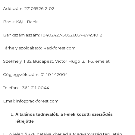
Adószám: 27105926-2-02
Bank: K&H Bank
Bankszámlaszám: 10402427-50526857-87491012
Tárhely szolgáltató: Rackforest.com
Székhely: 1132 Budapest, Victor Hugo u. 11-5. emelet
Cégjegyzékszám: 01-10-142004
Telefon: +36 1 211 0044
Email: info@rackforest.com
Általános tudnivalók, a Felek közötti szerződés
létrejötte
1.1. A jelen ÁSZF hatálya kiterjed a Magyarország területén