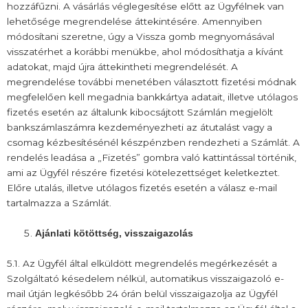
hozzáfűzni. A vásárlás véglegesítése előtt az Ügyfélnek van
lehetősége megrendelése áttekintésére. Amennyiben
módosítani szeretne, úgy a Vissza gomb megnyomásával
visszatérhet a korábbi menükbe, ahol módosíthatja a kívánt
adatokat, majd újra áttekintheti megrendelését. A
megrendelése további menetében választott fizetési módnak
megfelelően kell megadnia bankkártya adatait, illetve utólagos
fizetés esetén az általunk kibocsájtott Számlán megjelölt
bankszámlaszámra kezdeményezheti az átutalást vagy a
csomag kézbesítésénél készpénzben rendezheti a Számlát. A
rendelés leadása a „Fizetés” gombra való kattintással történik,
ami az Ügyfél részére fizetési kötelezettséget keletkeztet.
Előre utalás, illetve utólagos fizetés esetén a válasz e-mail
tartalmazza a Számlát.
Ajánlati kötöttség, visszaigazolás
5.1. Az Ügyfél által elküldött megrendelés megérkezését a
Szolgáltató késedelem nélkül, automatikus visszaigazoló e-
mail útján legkésőbb 24 órán belül visszaigazolja az Ügyfél