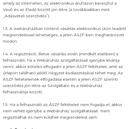
amely az interneten, az elektronikus áruházon keresztül a
Vevő és az Eladó között jön létre (a továbbiakban mint
„Adásvételi szerződés”).
1.3. A webáruházban történő vásárlás elektronikus úton leadott
megrendeléssel lehetséges, a jelen ÁSZF-ben meghatározott
módon.
1.4. A regisztráció, illetve vásárlás során (mindkét esetben) a
felhasználó, ha a Webáruház szolgáltatásait igénybe kívánja
venni, akkor köteles elfogadni a jelen ÁSZF feltételeit, amit az
űrlapon található jelölő négyzet kiválasztásával tehet meg. Az
ÁSZF feltételeinek elfogadása esetén a jelen ÁSZF szerinti
szerződés jön létre az Szolgáltató és a Webáruház
felhasználója között.
1.5. Ha a felhasználó az ÁSZF feltételeit nem fogadja el, akkor
nem veheti igénybe a Webáruház szolgáltatásait. Nem
regisztrálhat és nem küldhet megrendelést sem.