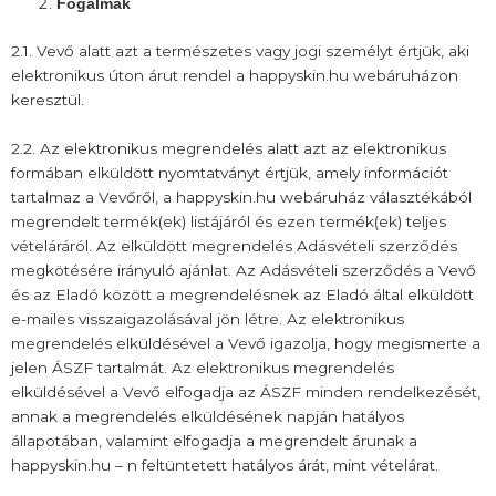
Fogalmak
2.1. Vevő alatt azt a természetes vagy jogi személyt értjük, aki
elektronikus úton árut rendel a happyskin.hu webáruházon
keresztül.
2.2. Az elektronikus megrendelés alatt azt az elektronikus
formában elküldött nyomtatványt értjük, amely információt
tartalmaz a Vevőről, a happyskin.hu webáruház választékából
megrendelt termék(ek) listájáról és ezen termék(ek) teljes
vételáráról. Az elküldött megrendelés Adásvételi szerződés
megkötésére irányuló ajánlat. Az Adásvételi szerződés a Vevő
és az Eladó között a megrendelésnek az Eladó által elküldött
e-mailes visszaigazolásával jön létre. Az elektronikus
megrendelés elküldésével a Vevő igazolja, hogy megismerte a
jelen ÁSZF tartalmát. Az elektronikus megrendelés
elküldésével a Vevő elfogadja az ÁSZF minden rendelkezését,
annak a megrendelés elküldésének napján hatályos
állapotában, valamint elfogadja a megrendelt árunak a
happyskin.hu – n feltüntetett hatályos árát, mint vételárat.