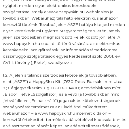
nyújtott minden olyan elektronikus kereskedelmi
szolgáltatásra, amely a www.happyskin.hu weboldalon (a
továbbiakban: Webáruház) található elektronikus áruházon
keresztül történik. Továbbá jelen ÁSZF hatálya kiterjed minden
olyan kereskedelmi ügyletre Magyarország területén, amely
jelen szerződésben meghatározott Felek között jön létre. A
www.happyskin.hu oldalról történő vásárlást az elektronikus
kereskedelmi szolgáltatások, az információs társadalommal
összefüggő szolgáltatások egyes kérdéseiről szóló 2001. évi
CVIII. törvény („Ekrtv”) szabályozza.
1.2. A jelen általános szerződési feltételek (a továbbiakban,
mint „ÁSZF”) a HappySkin Kft. (7630 Pécs, Buzsáki Imre utca
9.; Cégjegyzékszám: Cg. 02-09-084710; a továbbiakban mint
„Eladó” illetve „Szolgáltató”) és a vevő (a továbbiakban mint
„Vevő” illetve „Felhasználó”) jogainak és kötelezettségeinek
szabályozását tartalmazza az Eladó által működtetett
webáruházon – a www.happyskin.hu internet oldalon –
keresztül értékesített termékek adásvételével kapcsolatban és
elválaszthatatlan részét képezi az adásvételi szerződésnek,