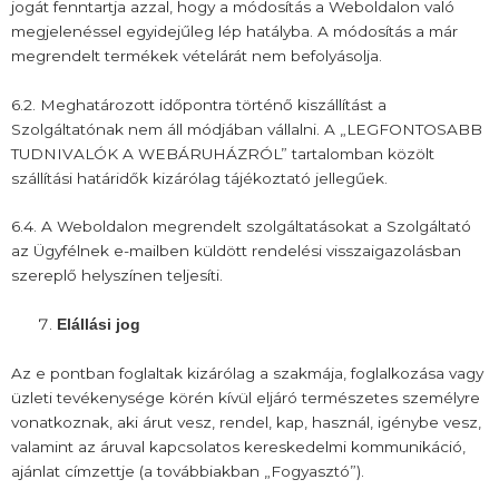
jogát fenntartja azzal, hogy a módosítás a Weboldalon való
megjelenéssel egyidejűleg lép hatályba. A módosítás a már
megrendelt termékek vételárát nem befolyásolja.
6.2. Meghatározott időpontra történő kiszállítást a
Szolgáltatónak nem áll módjában vállalni. A „LEGFONTOSABB
TUDNIVALÓK A WEBÁRUHÁZRÓL” tartalomban közölt
szállítási határidők kizárólag tájékoztató jellegűek.
6.4. A Weboldalon megrendelt szolgáltatásokat a Szolgáltató
az Ügyfélnek e-mailben küldött rendelési visszaigazolásban
szereplő helyszínen teljesíti.
Elállási jog
Az e pontban foglaltak kizárólag a szakmája, foglalkozása vagy
üzleti tevékenysége körén kívül eljáró természetes személyre
vonatkoznak, aki árut vesz, rendel, kap, használ, igénybe vesz,
valamint az áruval kapcsolatos kereskedelmi kommunikáció,
ajánlat címzettje (a továbbiakban „Fogyasztó”).