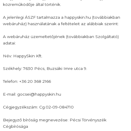
közreműködője által történik.
A jelenlegi ÁSZF tartalmazza a happyskin.hu (továbbiakban
webáruház) használatának a feltételeit az alábbiak szerint:
A webáruház üzemeltetőjének (továbbiakban Szolgáltató)
adatai:
Név: HappySkin Kft.
Székhely: 7630 Pécs, Buzsáki Imre utca 9.
Telefon: +36 20 368 2166
E-mail: gocsei@happyskin.hu
Cégjegyzékszám: Cg.02-09-084710
Bejegyző bíróság megnevezése: Pécsi Törvényszék
Cégbírósága