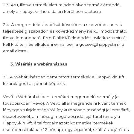
2.3. Áru, illetve termék alatt minden olyan termék értendő,
amely a happyskin.hu oldalon kerül bemutatásra.
2.4. A megrendelés leadását követően a szerződés, annak
teljesítéséig szabadon és következmény nélkül módosítható,
illetve lemondható. Erre Elállási/Felmondási nyilatkozatmintát
kell kitölteni és elküldeni e-mailben a gocsei@happyskin.hu
email címre.
Vásárlás a webáruházban
3.1. A Webáruházban bemutatott termékek a HappySkin Kft.
kizárólagos tulajdonát képezik.
Vevő a Webáruházban terméket megrendelő személy (a
továbbiakban: Vevő). A Vevő által megrendelni kívánt termék
lényeges tulajdonságairól: így különösen minőségi jellemzőiről,
összetevőiről, a minőség megőrzési idő lejártáról (amely a
HappySkin Kft. által forgalmazott kozmetikai termékek
esetében általában 12 hónap), egységáráról, szállítási díjáról és