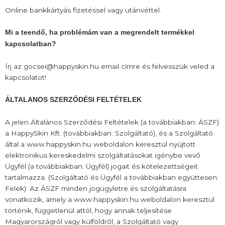
Online bankkártyás fizetéssel vagy utánvéttel.
Mi a teendő, ha problémám van a megrendelt termékkel
kapcsolatban?
Írj az gocsei@happyskin.hu email címre és felvesszük veled a
kapcsolatot!
ÁLTALANOS SZERZŐDÉSI FELTÉTELEK
A jelen Általános Szerződési Feltételek (a továbbiakban: ÁSZF)
a HappySkin Kft. (továbbiakban: Szolgáltató), és a Szolgáltató
által a www.happyskin.hu weboldalon keresztül nyújtott
elektronikus kereskedelmi szolgáltatásokat igénybe vevő
Ügyfél (a továbbiakban: Ügyfél) jogait és kötelezettségeit
tartalmazza. (Szolgáltató és Ügyfél a továbbiakban együttesen:
Felek). Az ÁSZF minden jogügyletre és szolgáltatásra
vonatkozik, amely a www.happyskin.hu weboldalon keresztül
történik, függetlenül attól, hogy annak teljesítése
Magyarországról vagy külföldről, a Szolgáltató vagy