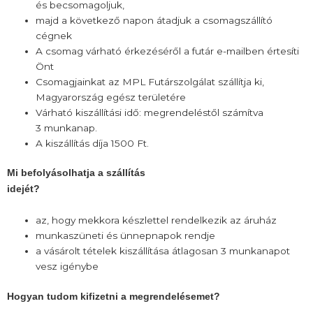
és becsomagoljuk,
majd a következő napon átadjuk a csomagszállító
cégnek
A csomag várható érkezéséről a futár e-mailben értesíti
Önt
Csomagjainkat az MPL Futárszolgálat szállítja ki,
Magyarország egész területére
Várható kiszállítási idő: megrendeléstől számítva
3 munkanap.
A kiszállítás díja 1500 Ft.
Mi befolyásolhatja a szállítás
idejét?
az, hogy mekkora készlettel rendelkezik az áruház
munkaszüneti és ünnepnapok rendje
a vásárolt tételek kiszállítása átlagosan 3 munkanapot
vesz igénybe
Hogyan tudom kifizetni a megrendelésemet?