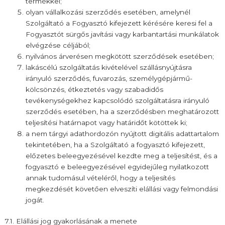
termékkel;
olyan vállalkozási szerződés esetében, amelynél
Szolgáltató a Fogyasztó kifejezett kérésére keresi fel a
Fogyasztót sürgős javítási vagy karbantartási munkálatok
elvégzése céljából;
nyilvános árverésen megkötött szerződések esetében;
lakáscélú szolgáltatás kivételével szállásnyújtásra
irányuló szerződés, fuvarozás, személygépjármű-
kölcsönzés, étkeztetés vagy szabadidős
tevékenységekhez kapcsolódó szolgáltatásra irányuló
szerződés esetében, ha a szerződésben meghatározott
teljesítési határnapot vagy határidőt kötöttek ki;
a nem tárgyi adathordozón nyújtott digitális adattartalom
tekintetében, ha a Szolgáltató a fogyasztó kifejezett,
előzetes beleegyezésével kezdte meg a teljesítést, és a
fogyasztó e beleegyezésével egyidejűleg nyilatkozott
annak tudomásul vételéről, hogy a teljesítés
megkezdését követően elveszíti elállási vagy felmondási
jogát.
7.1. Elállási jog gyakorlásának a menete