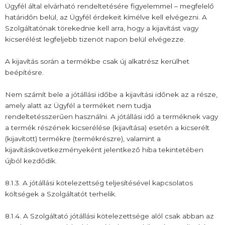
Ügyfél által elvárható rendeltetésére figyelemmel – megfelelő
határidőn belül, az Ügyfél érdekeit kímélve kell elvégezni. A
Szolgáltatónak törekednie kell arra, hogy a kijavítást vagy
kicserélést legfeljebb tizenöt napon belül elvégezze.
A kijavítás során a termékbe csak új alkatrész kerülhet
beépítésre.
Nem számít bele a jótállási időbe a kijavítási időnek az a része,
amely alatt az Ügyfél a terméket nem tudja
rendeltetésszerűen használni. A jótállási idő a terméknek vagy
a termék részének kicserélése (kijavítása) esetén a kicserélt
(kijavított) termékre (termékrészre), valamint a
kijavításkövetkezményeként jelentkező hiba tekintetében
újból kezdődik.
8.1.3. A jótállási kötelezettség teljesítésével kapcsolatos
költségek a Szolgáltatót terhelik.
8.1.4. A Szolgáltató jótállási kötelezettsége alól csak abban az