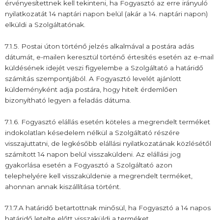
érvényesítettnek kell tekinteni, ha Fogyasztó az erre irányuló
nyilatkozatát 14 naptári napon belül (akár a 14. naptári napon)
elküldi a Szolgáltatónak.
7.1.5. Postai úton történő jelzés alkalmával a postára adás
dátumát, e-mailen keresztül történő értesítés esetén az e-mail
küldésének idejét veszi figyelembe a Szolgáltató a határidő
számítás szempontjából. A Fogyasztó levelét ajánlott
küldeményként adja postára, hogy hitelt érdemlően
bizonyítható legyen a feladás dátuma.
7.1.6. Fogyasztó elállás esetén köteles a megrendelt terméket
indokolatlan késedelem nélkül a Szolgáltató részére
visszajuttatni, de legkésőbb elállási nyilatkozatának közlésétől
számított 14 napon belül visszaküldeni. Az elállási jog
gyakorlása esetén a Fogyasztó a Szolgáltató azon
telephelyére kell visszaküldenie a megrendelt terméket,
ahonnan annak kiszállítása történt.
7.1.7.A határidő betartottnak minősül, ha Fogyasztó a 14 napos
határidő letelte előtt visszaküldi a terméket.