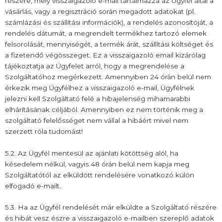
részére, mely visszaigazoló e-mail tartalmazza az Ügyfél által a
vásárlás, vagy a regisztráció során megadott adatokat (pl.
számlázási és szállítási információk), a rendelés azonosítóját, a
rendelés dátumát, a megrendelt termékhez tartozó elemek
felsorolását, mennyiségét, a termék árát, szállítási költséget és
a fizetendő végösszeget. Ez a visszaigazoló email kizárólag
tájékoztatja az Ügyfelet arról, hogy a megrendelése a
Szolgáltatóhoz megérkezett. Amennyiben 24 órán belül nem
érkezik meg Ügyfélhez a visszaigazoló e-mail, Ügyfélnek
jelezni kell Szolgáltató felé a hibajelenség mihamarabbi
elhárításának céljából. Amennyiben ez nem történik meg a
szolgáltató felelősséget nem vállal a hibáért mivel nem
szerzett róla tudomást!
5.2. Az Ügyfél mentesül az ajánlati kötöttség alól, ha
késedelem nélkül, vagyis 48 órán belül nem kapja meg
Szolgáltatótól az elküldött rendelésére vonatkozó külön
elfogadó e-mailt.
5.3. Ha az Ügyfél rendelését már elküldte a Szolgáltató részére
és hibát vesz észre a visszaigazoló e-mailben szereplő adatok