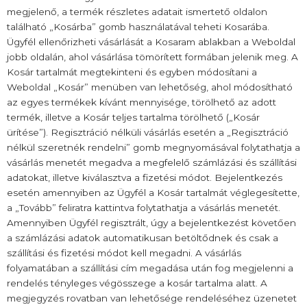
megjelenő, a termék részletes adatait ismertető oldalon
található „Kosárba” gomb használatával teheti Kosarába.
Ügyfél ellenőrizheti vásárlását a Kosaram ablakban a Weboldal
jobb oldalán, ahol vásárlása tömörített formában jelenik meg. A
Kosár tartalmát megtekinteni és egyben módosítani a
Weboldal „Kosár” menüben van lehetőség, ahol módosítható
az egyes termékek kívánt mennyisége, törölhető az adott
termék, illetve a Kosár teljes tartalma törölhető („Kosár
ürítése”). Regisztráció nélküli vásárlás esetén a „Regisztráció
nélkül szeretnék rendelni” gomb megnyomásával folytathatja a
vásárlás menetét megadva a megfelelő számlázási és szállítási
adatokat, illetve kiválasztva a fizetési módot. Bejelentkezés
esetén amennyiben az Ügyfél a Kosár tartalmát véglegesítette,
a „Tovább” feliratra kattintva folytathatja a vásárlás menetét.
Amennyiben Ügyfél regisztrált, úgy a bejelentkezést követően
a számlázási adatok automatikusan betöltődnek és csak a
szállítási és fizetési módot kell megadni. A vásárlás
folyamatában a szállítási cím megadása után fog megjelenni a
rendelés tényleges végösszege a kosár tartalma alatt. A
megjegyzés rovatban van lehetősége rendeléséhez üzenetet