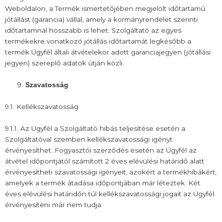
Weboldalon, a Termék ismertetőjében megjelölt időtartamú
jótállást (garancia) vállal, amely a kormányrendelet szerinti
időtartamnál hosszabb is lehet. Szolgáltató az egyes
termékekre vonatkozó jótállás időtartamát legkésőbb a
termék Ügyfél általi átvételekor adott garanciajegyen (jótállási
jegyen) szereplő adatok útján közli.
Szavatosság
9.1. Kellékszavatosság
9.1.1. Az Ügyfél a Szolgáltató hibás teljesítése esetén a
Szolgáltatóval szemben kellékszavatossági igényt
érvényesíthet. Fogyasztói szerződés esetén az Ügyfél az
átvétel időpontjától számított 2 éves elévülési határidő alatt
érvényesítheti szavatossági igényeit, azokért a termékhibákért,
amelyek a termék átadása időpontjában már léteztek. Két
éves elévülési határidőn túl kellékszavatossági jogait az Ügyfél
érvényesíteni már nem tudja.