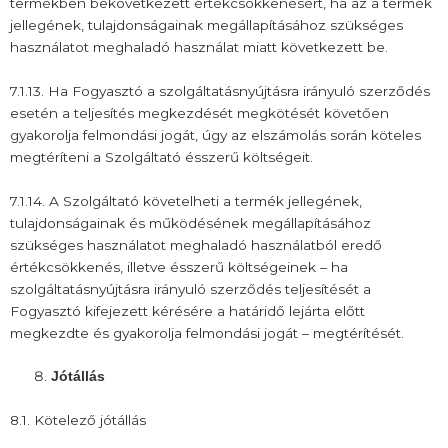
termékben bekövetkezett értékcsökkenésért, ha az a termék
jellegének, tulajdonságainak megállapításához szükséges
használatot meghaladó használat miatt következett be.
7.1.13. Ha Fogyasztó a szolgáltatásnyújtásra irányuló szerződés
esetén a teljesítés megkezdését megkötését követően
gyakorolja felmondási jogát, úgy az elszámolás során köteles
megtéríteni a Szolgáltató ésszerű költségeit.
7.1.14. A Szolgáltató követelheti a termék jellegének,
tulajdonságainak és működésének megállapításához
szükséges használatot meghaladó használatból eredő
értékcsökkenés, illetve ésszerű költségeinek – ha
szolgáltatásnyújtásra irányuló szerződés teljesítését a
Fogyasztó kifejezett kérésére a határidő lejárta előtt
megkezdte és gyakorolja felmondási jogát – megtérítését.
Jótállás
8.1. Kötelező jótállás