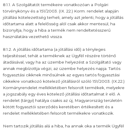
8.1.1. A Szolgáltatót termékeire vonatkozóan a Polgári
törvénykönyv és a 151/2003. (IX. 22.) Korm. rendelet alapján
jótállási kötelezettség terheli, amely azt jelenti, hogy a jótállás
időtartama alatt a felelősség alól csak akkor mentesül, ha
bizonyítja, hogy a hiba a termék nem rendeltetésszerű
használatára vezethető vissza.
8.1.2. A jótállás időtartama (a jótállási idő) a tényleges
teljesítéssel, tehát a terméknek az Ügyfél részére történő
átadásával, vagy ha az üzembe helyezést a Szolgáltató vagy
annak megbízottja végzi, az üzembe helyezés napja. Tartós
fogyasztási cikknek minősülnek az egyes tartós fogyasztási
cikkekre vonatkozó kötelező jótállásról szóló 151/2003. (IX.22.)
Kormányrendelet mellékletében felsorolt termékek, melyekre
a jogszabály egy éves kötelező jótállási időtartalmat ír elő. A
rendelet (tárgyi) hatálya csakis az új, Magyarország területén
kötött fogyasztói szerződés keretében értékesített és a
rendelet mellékletében felsorolt termékekre vonatkozik.
Nem tartozik jótállás alá a hiba, ha annak oka a termék Ügyfél