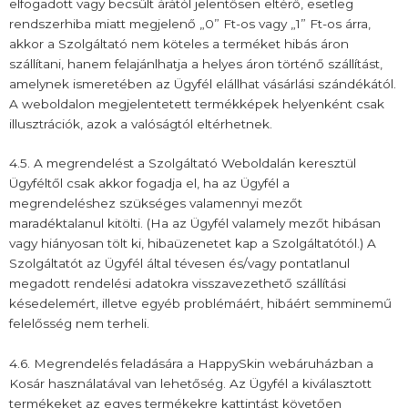
elfogadott vagy becsült árától jelentősen eltérő, esetleg
rendszerhiba miatt megjelenő „0” Ft-os vagy „1” Ft-os árra,
akkor a Szolgáltató nem köteles a terméket hibás áron
szállítani, hanem felajánlhatja a helyes áron történő szállítást,
amelynek ismeretében az Ügyfél elállhat vásárlási szándékától.
A weboldalon megjelentetett termékképek helyenként csak
illusztrációk, azok a valóságtól eltérhetnek.
4.5. A megrendelést a Szolgáltató Weboldalán keresztül
Ügyféltől csak akkor fogadja el, ha az Ügyfél a
megrendeléshez szükséges valamennyi mezőt
maradéktalanul kitölti. (Ha az Ügyfél valamely mezőt hibásan
vagy hiányosan tölt ki, hibaüzenetet kap a Szolgáltatótól.) A
Szolgáltatót az Ügyfél által tévesen és/vagy pontatlanul
megadott rendelési adatokra visszavezethető szállítási
késedelemért, illetve egyéb problémáért, hibáért semminemű
felelősség nem terheli.
4.6. Megrendelés feladására a HappySkin webáruházban a
Kosár használatával van lehetőség. Az Ügyfél a kiválasztott
termékeket az egyes termékekre kattintást követően