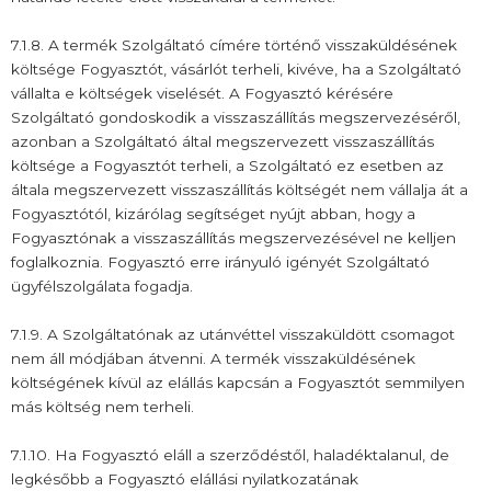
7.1.8. A termék Szolgáltató címére történő visszaküldésének
költsége Fogyasztót, vásárlót terheli, kivéve, ha a Szolgáltató
vállalta e költségek viselését. A Fogyasztó kérésére
Szolgáltató gondoskodik a visszaszállítás megszervezéséről,
azonban a Szolgáltató által megszervezett visszaszállítás
költsége a Fogyasztót terheli, a Szolgáltató ez esetben az
általa megszervezett visszaszállítás költségét nem vállalja át a
Fogyasztótól, kizárólag segítséget nyújt abban, hogy a
Fogyasztónak a visszaszállítás megszervezésével ne kelljen
foglalkoznia. Fogyasztó erre irányuló igényét Szolgáltató
ügyfélszolgálata fogadja.
7.1.9. A Szolgáltatónak az utánvéttel visszaküldött csomagot
nem áll módjában átvenni. A termék visszaküldésének
költségének kívül az elállás kapcsán a Fogyasztót semmilyen
más költség nem terheli.
7.1.10. Ha Fogyasztó eláll a szerződéstől, haladéktalanul, de
legkésőbb a Fogyasztó elállási nyilatkozatának