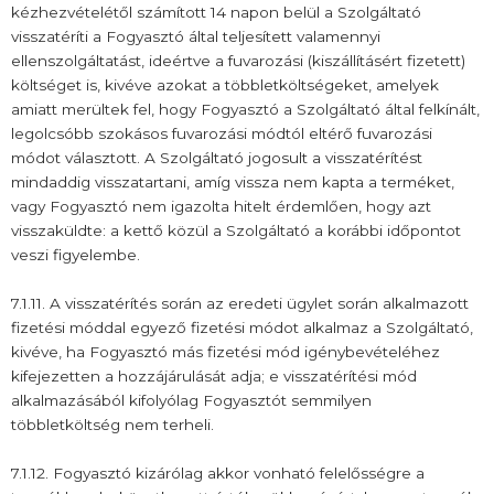
kézhezvételétől számított 14 napon belül a Szolgáltató
visszatéríti a Fogyasztó által teljesített valamennyi
ellenszolgáltatást, ideértve a fuvarozási (kiszállításért fizetett)
költséget is, kivéve azokat a többletköltségeket, amelyek
amiatt merültek fel, hogy Fogyasztó a Szolgáltató által felkínált,
legolcsóbb szokásos fuvarozási módtól eltérő fuvarozási
módot választott. A Szolgáltató jogosult a visszatérítést
mindaddig visszatartani, amíg vissza nem kapta a terméket,
vagy Fogyasztó nem igazolta hitelt érdemlően, hogy azt
visszaküldte: a kettő közül a Szolgáltató a korábbi időpontot
veszi figyelembe.
7.1.11. A visszatérítés során az eredeti ügylet során alkalmazott
fizetési móddal egyező fizetési módot alkalmaz a Szolgáltató,
kivéve, ha Fogyasztó más fizetési mód igénybevételéhez
kifejezetten a hozzájárulását adja; e visszatérítési mód
alkalmazásából kifolyólag Fogyasztót semmilyen
többletköltség nem terheli.
7.1.12. Fogyasztó kizárólag akkor vonható felelősségre a