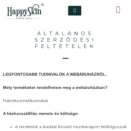
Skip
to
content
ÁLTALÁNOS
SZERZŐDÉSI
FELTÉTELEK
LEGFONTOSABB TUDNIVALÓK A WEBÁRUHÁZRÓL:
Mely termékeket rendelhetem meg a webáruházban?
Natúrkozmetikumokat.
A házhozszállítás menete és költsége:
A rendelést a leadást követő munkanapon feldolgozzuk