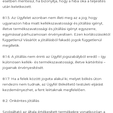
esetben mentesül, ha bizonyítja, hogy a hiba oka a teljesítés
után keletkezett.
8.1.5. Az Ügyfelet azonban nem illeti meg az a jog, hogy
ugyanazon hiba miatt kellékszavatossági és jótállási igényt,
illetve termékszavatossági és jótállási igényt egyszerre,
egymással párhuzamosan érvényesítsen. Ezen korlátozásoktól
függetlenül Vásárlót a jótállásból fakadó jogok függetlenül
megilletik.
8.1.6. A jótállás nem érinti az Ügyfél jogszabályból eredő – így
különösen kellék- és termékszavatossági, illetve kártérítési –
jogainak érvényesítését.
8.1.7. Ha a felek között jogvita alakul ki, melyet békés úton
rendezni nem tudnak, az Ügyfél Békéltető testületi eljárást
kezdeményezhet, a fent leírtaknak megfelelően.
8.2. Önkéntes jótállás
Szolgáltató az általa értékesített termékekre vonatkozóan a