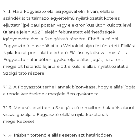
7.1.1. Ha a Fogyasztó elállási jogával élni kíván, elállási
szándékát tartalmazó egyértelmű nyilatkozatát köteles
eljuttatni (például postán vagy elektronikus úton küldött levél
útján) a jelen ÁSZF elején feltüntetett elérhetőségek
igénybevételével a Szolgáltató részére. Ebből a célból
Fogyasztó felhasználhatja a Weboldal alján feltüntetett Elállási
Nyilatkozat pont alatt elérhető Elállási nyilatkozat-mintát is.
Fogyasztó határidőben gyakorolja elállási jogát, ha a fent
megjelölt határidő lejárta előtt elküldi elállási nyilatkozatát a
Szolgáltató részére.
7.1.2. A Fogyasztót terheli annak bizonyítása, hogy elállási jogát
a rendelkezéseknek megfelelően gyakorolta.
7.1.3. Mindkét esetben a Szolgáltató e-mailben haladéktalanul
visszaigazolja a Fogyasztó elállási nyilatkozatának
megérkezését.
7.1.4. Írásban történő elállás esetén azt határidőben