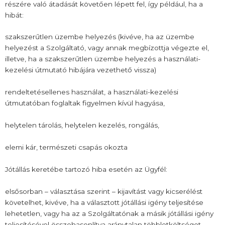
részére való átadását követően lépett fel, így például, ha a
hibát:
szakszerűtlen üzembe helyezés (kivéve, ha az üzembe
helyezést a Szolgáltató, vagy annak megbízottja végezte el,
illetve, ha a szakszerűtlen üzembe helyezés a használati-
kezelési útmutató hibájára vezethető vissza)
rendeltetésellenes használat, a használati-kezelési
útmutatóban foglaltak figyelmen kívül hagyása,
helytelen tárolás, helytelen kezelés, rongálás,
elemi kár, természeti csapás okozta
Jótállás keretébe tartozó hiba esetén az Ügyfél:
elsősorban – választása szerint – kijavítást vagy kicserélést
követelhet, kivéve, ha a választott jótállási igény teljesítése
lehetetlen, vagy ha az a Szolgáltatónak a másik jótállási igény
teljesítésével összehasonlítva aránytalan többletköltséget