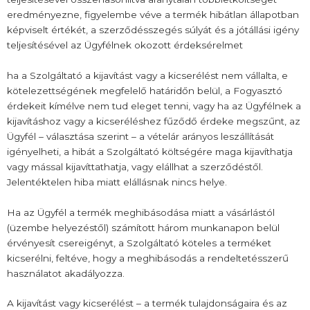
eredményezne, figyelembe véve a termék hibátlan állapotban
képviselt értékét, a szerződésszegés súlyát és a jótállási igény
teljesítésével az Ügyfélnek okozott érdeksérelmet
ha a Szolgáltató a kijavítást vagy a kicserélést nem vállalta, e
kötelezettségének megfelelő határidőn belül, a Fogyasztó
érdekeit kímélve nem tud eleget tenni, vagy ha az Ügyfélnek a
kijavításhoz vagy a kicseréléshez fűződő érdeke megszűnt, az
Ügyfél – választása szerint – a vételár arányos leszállítását
igényelheti, a hibát a Szolgáltató költségére maga kijavíthatja
vagy mással kijavíttathatja, vagy elállhat a szerződéstől.
Jelentéktelen hiba miatt elállásnak nincs helye.
Ha az Ügyfél a termék meghibásodása miatt a vásárlástól
(üzembe helyezéstől) számított három munkanapon belül
érvényesít csereigényt, a Szolgáltató köteles a terméket
kicserélni, feltéve, hogy a meghibásodás a rendeltetésszerű
használatot akadályozza.
A kijavítást vagy kicserélést – a termék tulajdonságaira és az