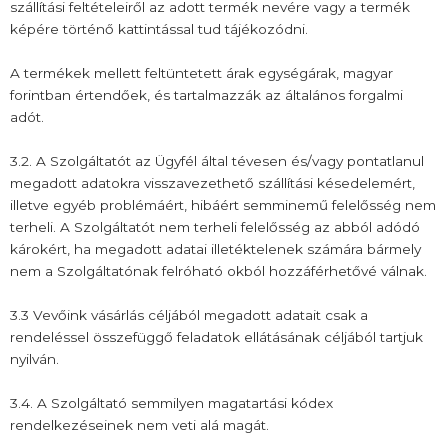
szállítási feltételeiről az adott termék nevére vagy a termék
képére történő kattintással tud tájékozódni.
A termékek mellett feltüntetett árak egységárak, magyar
forintban értendőek, és tartalmazzák az általános forgalmi
adót.
3.2. A Szolgáltatót az Ügyfél által tévesen és/vagy pontatlanul
megadott adatokra visszavezethető szállítási késedelemért,
illetve egyéb problémáért, hibáért semminemű felelősség nem
terheli. A Szolgáltatót nem terheli felelősség az abból adódó
károkért, ha megadott adatai illetéktelenek számára bármely
nem a Szolgáltatónak felróható okból hozzáférhetővé válnak.
3.3 Vevőink vásárlás céljából megadott adatait csak a
rendeléssel összefüggő feladatok ellátásának céljából tartjuk
nyilván.
3.4. A Szolgáltató semmilyen magatartási kódex
rendelkezéseinek nem veti alá magát.