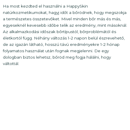
Ha most kezdted el használni a HappySkin
natúrkozmetikumokat, hagyj időt a bőrödnek, hogy megszokja
a természetes összetevőket. Mivel minden bőr más és más,
egyeseknél kevesebb időbe telik az eredmény, mint másoknál.
Az alkalmazkodási időszak bőrtípustól, bőrproblémától és
életkortól függ. Néhány változás 1-2 napon belül észrevehető,
de az igazán látható, hosszú távú eredményekre 1-2 hónap
folyamatos használat után fognak megjelenni. De egy
dologban biztos lehetsz, bőröd meg fogja hálálni, hogy
váltottál.